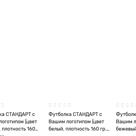
ка СТАНДАРТ с
Футболка СТАНДАРТ с
Футболк
оготипом (цвет
Вашим логотипом (цвет
Вашим л
 плотность 160
белый, плотность 160 гр./
бежевый
жа