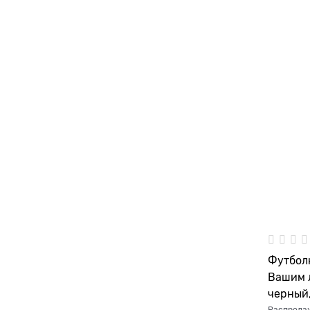
Футбол
Вашим л
черный,
Распрода