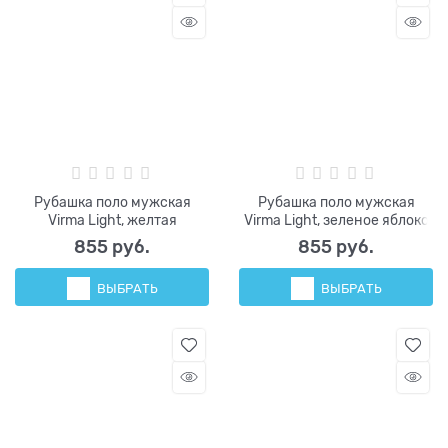
Рубашка поло мужская
Рубашка поло мужская
Virma Light, желтая
Virma Light, зеленое яблоко
855
 руб.
855
 руб.
ВЫБРАТЬ
ВЫБРАТЬ