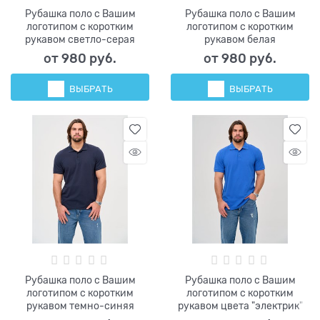
Рубашка поло с Вашим
Рубашка поло с Вашим
логотипом с коротким
логотипом с коротким
рукавом светло-серая
рукавом белая
от
980
 руб.
от
980
 руб.
ВЫБРАТЬ
ВЫБРАТЬ
Рубашка поло с Вашим
Рубашка поло с Вашим
логотипом с коротким
логотипом с коротким
рукавом темно-синяя
рукавом цвета "электрик"