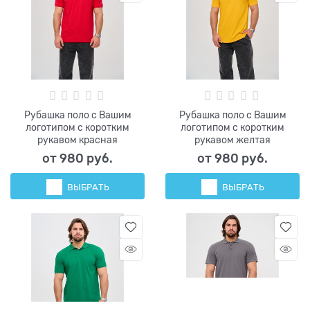
Рубашка поло с Вашим
Рубашка поло с Вашим
логотипом с коротким
логотипом с коротким
рукавом красная
рукавом желтая
от
980
 руб.
от
980
 руб.
ВЫБРАТЬ
ВЫБРАТЬ